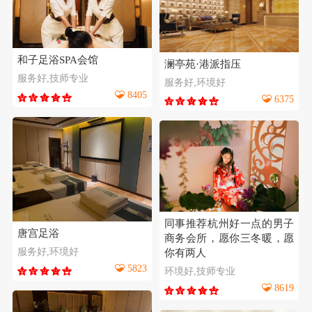
和子足浴SPA会馆
澜亭苑·港派指压
服务好,技师专业
服务好,环境好
8405
6375
同事推荐杭州好一点的男子
唐宫足浴
商务会所，愿你三冬暖，愿
服务好,环境好
你有两人
5823
环境好,技师专业
8619