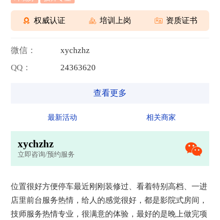
权威认证
培训上岗
资质证书
微信：
x
y
c
h
z
h
z
QQ：
2
4
3
6
3
6
2
0
查看更多
最新活动
相关商家
x
y
c
h
z
h
z
立即咨询/预约服务
位置很好方便停车最近刚刚装修过、看着特别高档、一进
店里前台服务热情，给人的感觉很好，都是影院式房间，
技师服务热情专业，很满意的体验，最好的是晚上做完项