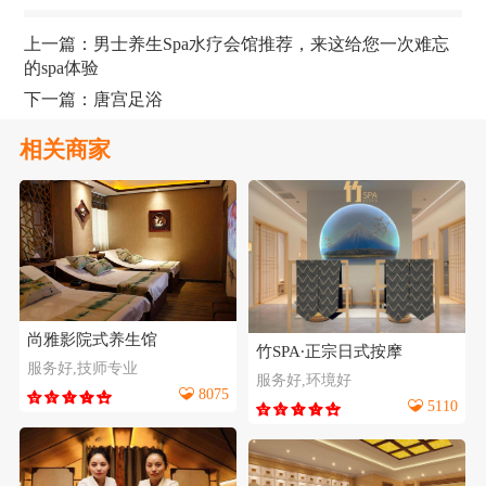
上一篇：
男士养生Spa水疗会馆推荐，来这给您一次难忘
的spa体验
下一篇：
唐宫足浴
相关商家
尚雅影院式养生馆
竹SPA∙正宗日式按摩
服务好,技师专业
服务好,环境好
8075
5110