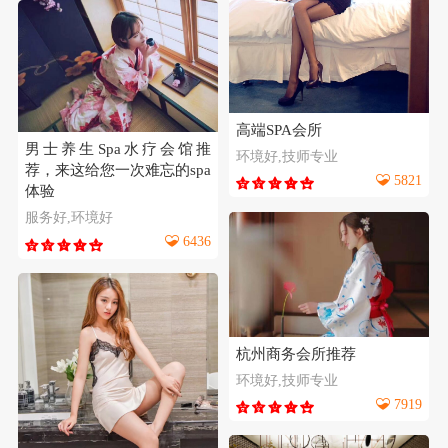
高端SPA会所
男士养生Spa水疗会馆推
环境好,技师专业
荐，来这给您一次难忘的spa
5821
体验
服务好,环境好
6436
杭州商务会所推荐
环境好,技师专业
7919