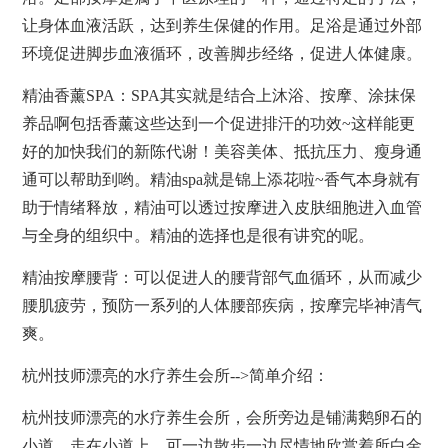
让身体血液活跃，达到养生保健的作用。足浴是通过外部
环境促进脚步血液循环，改善脚步经络，促进人体健康。
精油香薰
SPA
：
SPA
其实就是结合上沐浴、按摩、涂抹保
养品啊包括香薰这些达到一个促进排汗的功效~这样能更
好的加快我们的新陈代谢！美容美体、抵抗压力、瘦身通
通可以帮助到哟。精油spa就是锦上添花啦~香气本身就有
助于情绪释放，精油可以透过按摩进入皮肤细胞进入血管
与全身的组织中。精油的选择也是很有讲究的呢。
精油按摩腰背：可以促进人的腰背部气血循环，从而减少
腰肌疲劳，预防一系列的人体腰部疾病，按摩完毕神清气
爽。
杭州技师漂亮的水疗养生会所-->简单介绍：
杭州技师漂亮的水疗养生会所，会所旁边是铺满鹅卵石的
小道，走在小道上，可一边散步一边尽情地欣赏着所白金