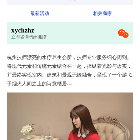
最新活动
相关商家
x
y
c
h
z
h
z
立即咨询/预约服务
杭州技师漂亮的水疗
养生
会所
，技师专业服务细心周到。
将现代元素和传统元素结合在一起，操纵着光影与虚实，
并最终实现室内、建筑和景观无缝融合，呈现了一个游弋
于烟火人间之上的诗意栖居---