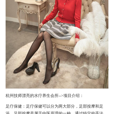
杭州技师漂亮的水疗
养生
会所
-->项目介绍：
足疗保健：足疗保健可以分为两大部分，足部
按摩
和足
浴。足部
按摩
是属于中医原理的一种，通过特定的手法，