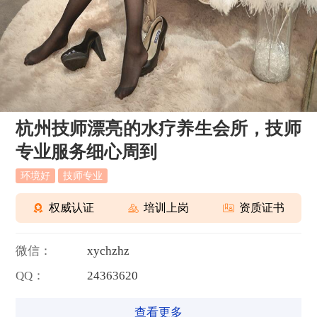
杭州技师漂亮的水疗养生会所，技师
专业服务细心周到
环境好
技师专业
权威认证
培训上岗
资质证书
微信：
x
y
c
h
z
h
z
QQ：
2
4
3
6
3
6
2
0
查看更多